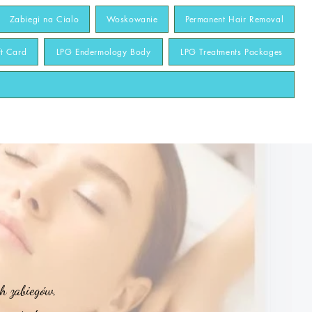
Zabiegi na Cialo
Woskowanie
Permanent Hair Removal
ft Card
LPG Endermology Body
LPG Treatments Packages
h zabiegów,