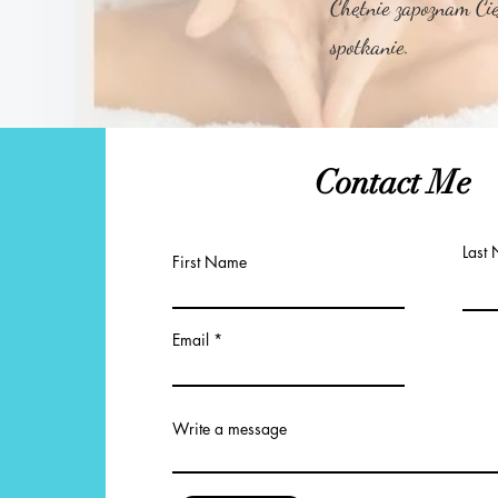
Chętnie zapoznam Cię
spotkanie.
Contact Me
Last
First Name
Email
Write a message