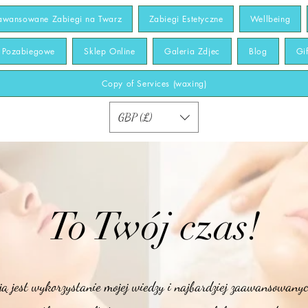
awansowane Zabiegi na Twarz
Zabiegi Estetyczne
Wellbeing
y Pozabiegowe
Sklep Online
Galeria Zdjec
Blog
Gi
Copy of Services (waxing)
GBP (£)
To Twój czas!
ą jest wykorzystanie mojej wiedzy i najbardziej zaawansowanyc