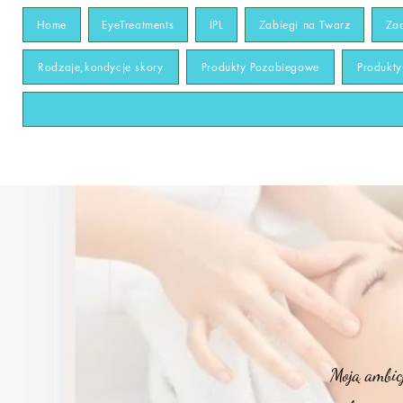
Home
EyeTreatments
IPL
Zabiegi na Twarz
Za
Rodzaje,kondycje skory
Produkty Pozabiegowe
Produkt
Moją ambicj