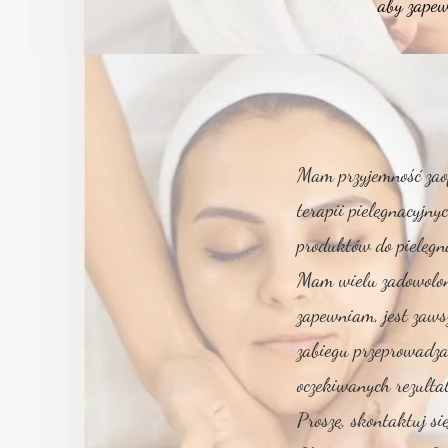
aby zapew
Mam przyjemność zao
terapii pielęgnacyjny
produktów do pielęgna
Mam wielu zadowolony
zapewniam, jest zawsz
zabiegu przeprowadza
oczekiwanych rezulta
Proszę, skontaktuj się