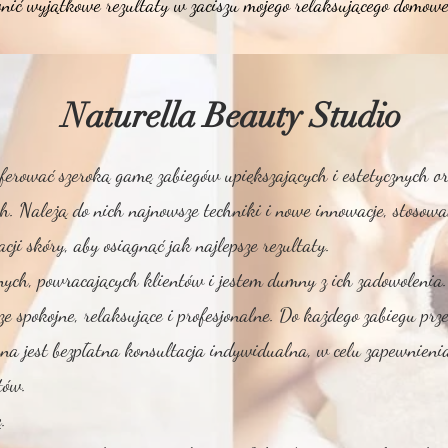
nić wyjątkowe rezultaty w zaciszu mojego relaksującego domowe
Naturella Beauty Studio
ferować szeroką gamę zabiegów upiększających i estetycznych 
ch. Należą do nich najnowsze techniki i nowe innowacje, stosowa
cji skóry, aby osiągnąć jak najlepsze rezultaty.
ch, powracających klientów i jestem dumny z ich zadowolenia.
e spokojne, relaksujące i profesjonalne. Do każdego zabiegu prz
na jest bezpłatna konsultacja indywidualna, w celu zapewnieni
tów.
.