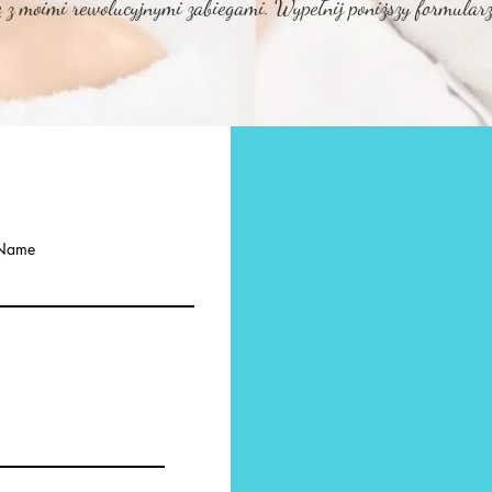
 z moimi rewolucyjnymi zabiegami. Wypełnij poniższy formularz
 Name