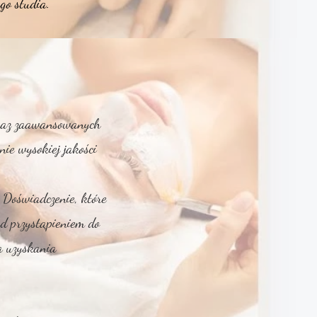
go studia.
oraz zaawansowanych
nie wysokiej jakości
 Doświadczenie, które
ed przystąpieniem do
a uzyskania