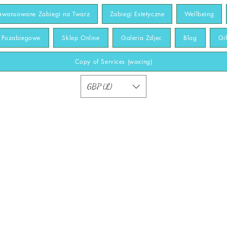
awansowane Zabiegi na Twarz
Zabiegi Estetyczne
Wellbeing
y Pozabiegowe
Sklep Online
Galeria Zdjec
Blog
Gi
Copy of Services (waxing)
GBP (£)