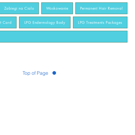
Zabiegi na Cialo
Woskowanie
Permanent Hair Removal
ft Card
LPG Endermology Body
LPG Treatments Packages
Top of Page