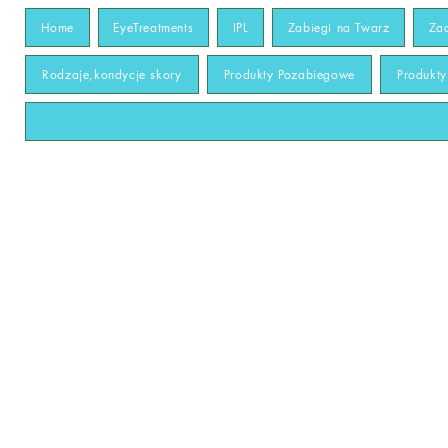
Home
EyeTreatments
IPL
Zabiegi na Twarz
Za
Rodzaje,kondycje skory
Produkty Pozabiegowe
Produkt