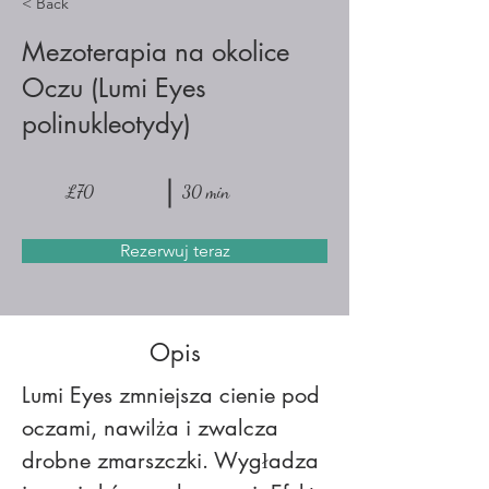
< Back
Mezoterapia na okolice
Oczu (Lumi Eyes
polinukleotydy)
£70
30 min
Rezerwuj teraz
Opis
Lumi Eyes zmniejsza cienie pod 
oczami, nawilża i zwalcza 
drobne zmarszczki. Wygładza 