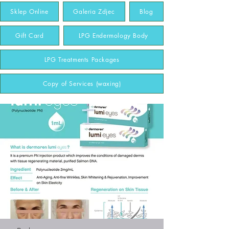
Sklep Online
Galeria Zdjec
Blog
Gift Card
LPG Endermology Body
LPG Treatments Packages
Copy of Services (waxing)