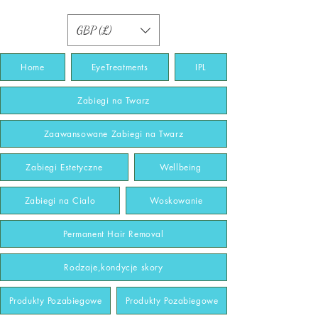
GBP (£)
Home
EyeTreatments
IPL
Zabiegi na Twarz
Zaawansowane Zabiegi na Twarz
Zabiegi Estetyczne
Wellbeing
Zabiegi na Cialo
Woskowanie
Permanent Hair Removal
Rodzaje,kondycje skory
Produkty Pozabiegowe
Produkty Pozabiegowe